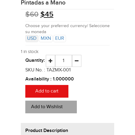
Pintadas a Mano
$
60
$
45
Choose your preferred currency/ Seleccione
su moneda
USD
MXN
EUR
1 in stock
Quantity:
SKU No. :
TAZMX-001
Availability :
1.000000
Add to cart
Add to Wishlist
Product Description