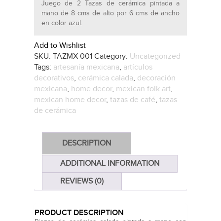
Juego de 2 Tazas de cerámica pintada a
mano de 8 cms de alto por 6 cms de ancho
en color azul.
Add to Wishlist
SKU:
TAZMX-001
Category:
Uncategorized
Tags:
artesanía mexicana
,
artículos
decorativos
,
cerámica calada
,
decoración
mexicana
,
home decor
,
mexican folk art
,
mexican home decor
,
tazas de café
,
tazas
de cerámica
DESCRIPTION
ADDITIONAL INFORMATION
REVIEWS (0)
PRODUCT DESCRIPTION