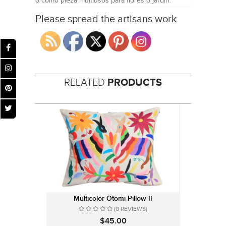
o como pieza multiusos para flores o jardín.
Please spread the artisans work
RELATED
PRODUCTS
Multicolor Otomi Pillow II
(0 REVIEWS)
$45.00