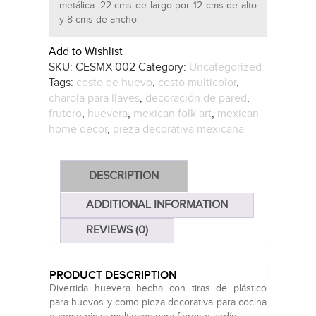
metálica. 22 cms de largo por 12 cms de alto
y 8 cms de ancho.
Add to Wishlist
SKU:
CESMX-002
Category:
Uncategorized
Tags:
cesto de huevo
,
cesto multicolor
,
charola para llaves
,
decoración de pared
,
frutero
,
huevera
,
mexican folk art
,
mexican
home decor
,
pieza decorativa mexicana
DESCRIPTION
ADDITIONAL INFORMATION
REVIEWS (0)
PRODUCT DESCRIPTION
Divertida huevera hecha con tiras de plástico
para huevos y como pieza decorativa para cocina