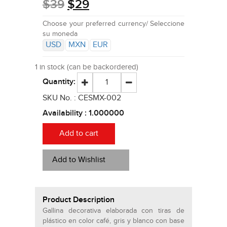
$
39
$
29
Choose your preferred currency/ Seleccione
su moneda
USD
MXN
EUR
1 in stock (can be backordered)
Quantity:
SKU No. :
CESMX-002
Availability :
1.000000
Add to cart
Add to Wishlist
Product Description
Gallina decorativa elaborada con tiras de
plástico en color café, gris y blanco con base