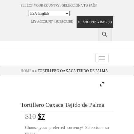
SELECT YOUR COUNTRY / SELECCIONA TU PAÍS!
MY ACCOUNT
|
SUBSCRIBE
SHOPPING BAG (0)
Toggle
navigation
HOME
» » TORTILLERO OAXACA TEJIDO DE PALMA
Tortillero Oaxaca Tejido de Palma
$
10
$
7
Choose your preferred currency/ Seleccione su
moneda