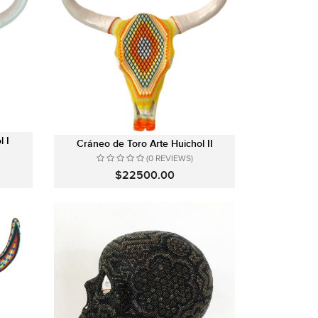
 I
Cráneo de Toro Arte Huichol II
(0 REVIEWS)
$22500.00