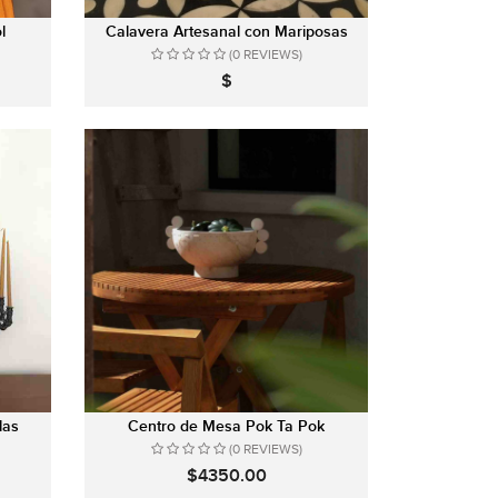
l
Calavera Artesanal con Mariposas
(0 REVIEWS)
$
las
Centro de Mesa Pok Ta Pok
(0 REVIEWS)
$4350.00