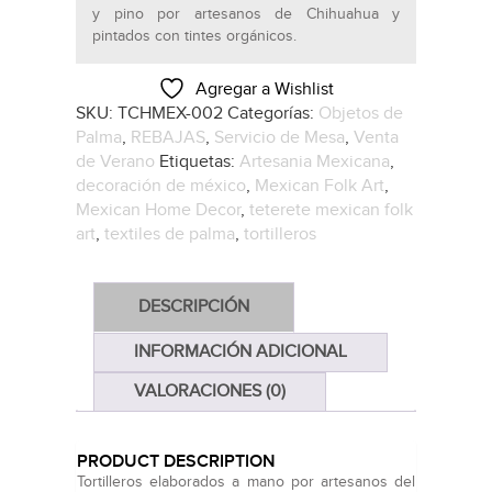
y pino por artesanos de Chihuahua y
pintados con tintes orgánicos.
Agregar a Wishlist
SKU:
TCHMEX-002
Categorías:
Objetos de
Palma
,
REBAJAS
,
Servicio de Mesa
,
Venta
de Verano
Etiquetas:
Artesania Mexicana
,
decoración de méxico
,
Mexican Folk Art
,
Mexican Home Decor
,
teterete mexican folk
art
,
textiles de palma
,
tortilleros
DESCRIPCIÓN
INFORMACIÓN ADICIONAL
VALORACIONES (0)
PRODUCT DESCRIPTION
Tortilleros elaborados a mano por artesanos del